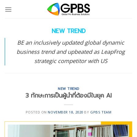
Skip
to
content
NEW TREND
BE an inclusively updated global dynamic
business trend and upbeated as LeapFrog
strategic competitor with US
NEW TREND
3 ทักษะการเป็นผู้นำที่ต้องมีในยุค AI
POSTED ON
NOVEMBER 18, 2020
BY
GPBS TEAM