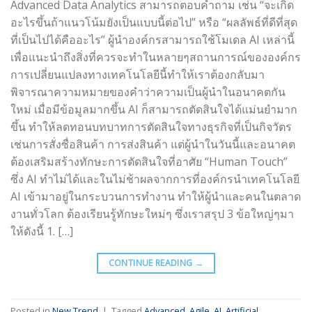
Advanced Data Analytics สามารถตอบคำถาม เช่น “จะเกิด
อะไรขึ้นถ้าแนวโน้มยังเป็นแบบนี้ต่อไป” หรือ “ผลลัพธ์ที่ดีที่สุด
ที่เป็นไปได้คืออะไร” ผู้นำองค์กรสามารถใช้โมเดล AI เหล่านี้
เพื่อแนะนำถึงสิ่งที่ควรจะทำในหลายๆสถานการณ์ขององค์กร
การเปลี่ยนแปลงทางเทคโนโลยีนี้ทำให้เราต้องกลับมา
พิจารณาความหมายของคำว่าความเป็นผู้นำในอนาคตกัน
ใหม่ เมื่อมีข้อมูลมากขึ้น AI ก็สามารถตัดสินใจได้แม่นยำมาก
ขึ้น ทำให้ลดทอนบทบาทการตัดสินใจทางธุรกิจที่เป็นกิจวัตร
เช่นการสั่งซื่อสินค้า การส่งสินค้า แต่ผู้นำในวันนี้และอนาคต
ต้องเสริมสร้างทักษะการตัดสินใจที่อาศัย “Human Touch”
ซึ่ง AI ทำไม่ได้และในไม่ช้าผลจากการที่องค์กรนำเทคโนโลยี
AI เข้ามาอยู่ในกระบวนการทำงาน ทำให้ผู้นำและคนในตลาด
งานทั่วโลก ต้องเรียนรู้ทักษะใหม่ๆ ซึ่งเราสรุป 3 ข้อใหญ่ๆมา
ให้ดังนี้ 1. […]
CONTINUE READING
→
Posted in
New Trend
|
Tagged
Advanced
,
Agile
,
AI
,
Artificial