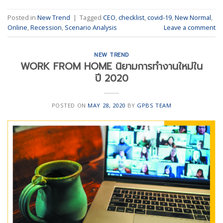
Posted in
New Trend
|
Tagged
CEO
,
checklist
,
covid-19
,
New Normal
,
Online
,
Recession
,
Scenario Analysis
Leave a comment
NEW TREND
WORK FROM HOME นิยามการทำงานใหม่ใน
ปี 2020
POSTED ON
MAY 28, 2020
BY
GPBS TEAM