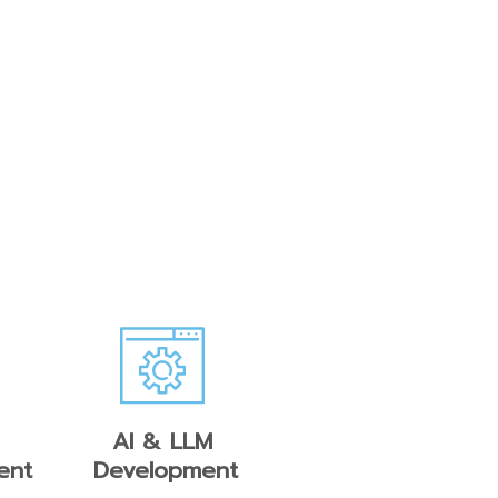
ี
AI & LLM
ent
Development