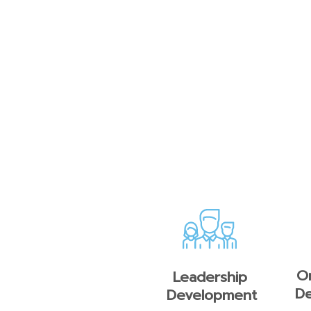
Or
Leadership
D
Development