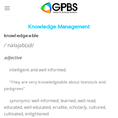
Skip
to
content
Knowledge Management
knowl·edge·a·ble
/ˈnäləjəb(ə)l/
adjective
intelligent and well informed.
“They are very knowledgeable about livestock and
pedigrees”
synonyms:
well informed, learned, well read,
educated, well educated, erudite, scholarly, cultured,
cultivated, enlightened